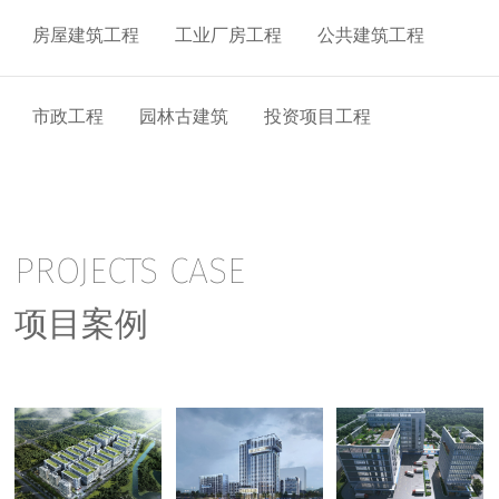
房屋建筑工程
工业厂房工程
公共建筑工程
市政工程
园林古建筑
投资项目工程
PROJECTS CASE
项目案例